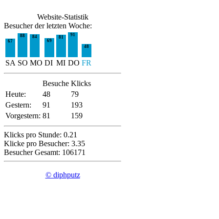
Website-Statistik
Besucher der letzten Woche:
91
88
84
81
69
67
48
SA
SO
MO
DI
MI
DO
FR
Besuche
Klicks
Heute:
48
79
Gestern:
91
193
Vorgestern:
81
159
Klicks pro Stunde: 0.21
Klicke pro Besucher: 3.35
Besucher Gesamt: 106171
© diphputz